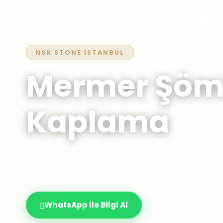
Ürünler
Anasayfa
Hakkımızda
NSR STONE İSTANBUL
Mermer Şöm
Kaplama
Şömineye mermer kaplama ile oturma odanı
dönüştürün.
WhatsApp ile Bilgi Al
Hemen Ara