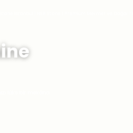
ine
zı lüks bir mekâna