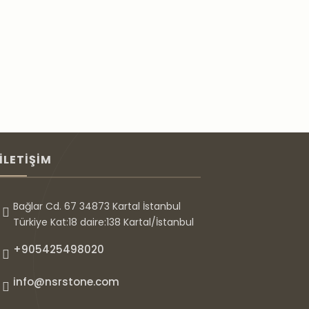
 seçmeler
B-26 DIŞ MEKAN
İLETİŞİM
t Al
İncele
Fiyat Al
Bağlar Cd. 67 34873 Kartal İstanbul
Türkiye Kat:18 daire:138 Kartal/İstanbul
+905425498020
info@nsrstone.com