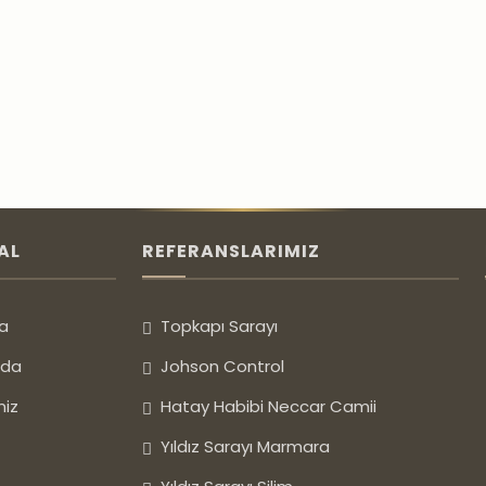
tte kullandığımız premium doğal taş koleksiyonundan
IŞ MEKAN
B-04 DIŞ MEKAN
AL
REFERANSLARIMIZ
cele
Fiyat Al
İncele
Fiya
a
Topkapı Sarayı
zda
Johson Control
miz
Hatay Habibi Neccar Camii
Yıldız Sarayı Marmara