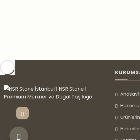
Bu hizme
B-53 DIŞ MEKAN
B-50 D
KURUMS
İncele
Fiyat Al
İn
Anasayf
Hakkımı
Ürünleri
Haberler